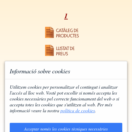
1
CATÀLEG DE
PRODUCTES
LLISTAT DE
PREUS
Informació sobre cookies
Utilitzem cookies per personalitzar el contingut i analitzar
l'accés al lloc web. Vostè pot escollir si només accepta les
cookies necessàries pel correcte funcionament del web o si
accepta totes les cookies que s'utilitzen al web. Per més
informació veure la nostra
política de cookies
.
A CASA PER ESTAR-HI BÉ, EL PA,
EL VI I L'OLI HO HAN DE FER
Acceptar només les cookies tècniques necessàries