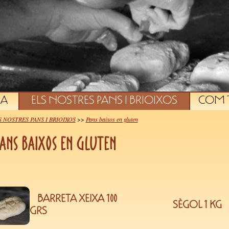
CA
ELS NOSTRES PANS I BRIOIXOS
COM 
S NOSTRES PANS I BRIOIXOS
>>
Pans baixos en gluten
ans baixos en gluten
BARRETA XEIXA 100
SÈGOL 1 KG
GRS