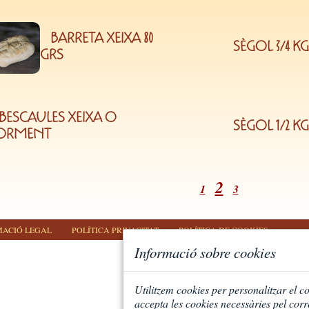
BARRETA XEIXA 80
SÈGOL 3/4 KG
GRS
BESCAULES XEIXA O
SÈGOL 1/2 KG
ORMENT
2
1
3
MACIÓ LEGAL
POLÍTICA PRIVACITAT
POLÍTICA DE COOKIES
Informació sobre cookies
Utilitzem cookies per personalitzar el co
accepta les cookies necessàries pel corr