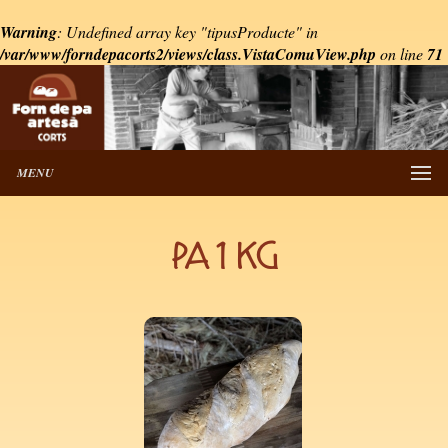
Warning
: Undefined array key "tipusProducte" in
/var/www/forndepacorts2/views/class.VistaComuView.php
on line
71
MENU
PA 1 KG